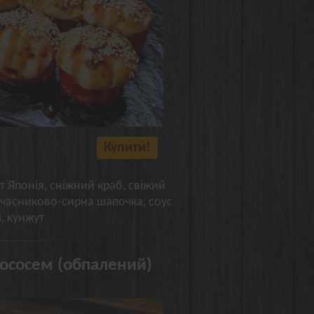
Купити!
т Японія, сніжний краб, свіжий
, часниково-сирна шапочка, соус
і, кунжут
лососем (обпалений)