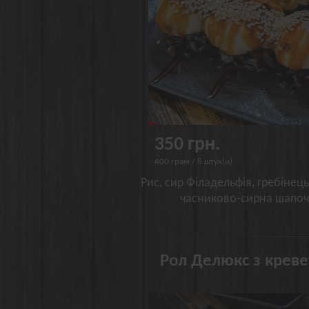
350 грн.
400 грам / 8 штук(и)
Рис, сир Філадельфія, гребінець
часниково-сирна шапочка
Рол Делюкс з креве