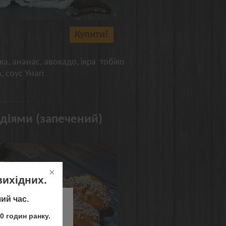
Купити!
ка, ананас, авокадо, ікра тобіко
, соус Унагі
ідіями (запечений)
вихідних.
ий час.
 Одеса :(
0 годин ранку.