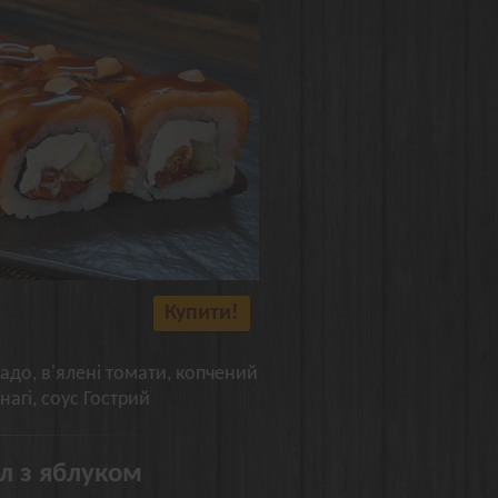
Купити!
кадо, в'ялені томати, копчений
нагі, соус Гострий
ол з яблуком