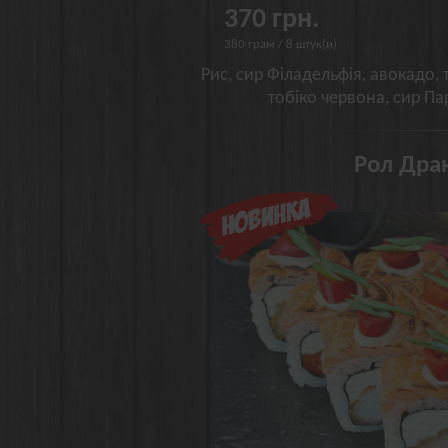
370 грн.
380 грам / 8 штук(и)
Рис, сир Філадельфія, авокадо, т
тобіко червона, сир Па
Рол Драк