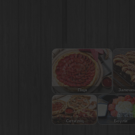
Піца
Запече
Сети піц
Боули