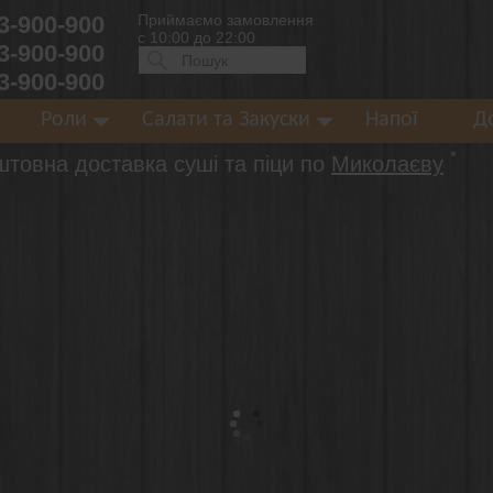
 3-900-900
Приймаємо замовлення
с 10:00 до 22:00
 3-900-900
Искать:
ПОИСК
 3-900-900
Роли
Салати та Закуски
Напої
Д
*
штовна доставка суші та піци по
Миколаєву