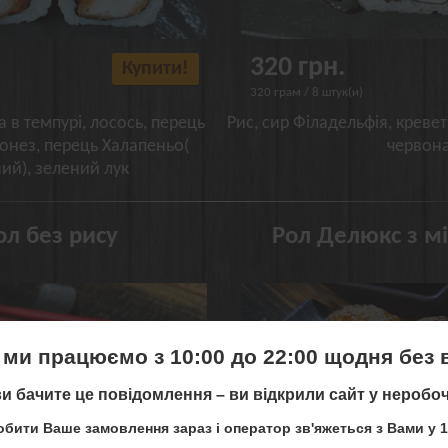
320 грн.
Купити!
320 грам / 8 штук(и)
а в темпурі, лосось, перець
Рис, сир Філадельфія, кревет
онез, перець Халапеньо(
червона
ий), зелений лук
л без рису
Рол Делюкс з м
 ми працюємо з 10:00 до 22:00 щодня без 
и бачите це повідомлення – ви відкрили сайт у неробоч
 ми більше не працюємо в місті
бити Ваше замовлення зараз і оператор зв'яжеться з Вами у 1