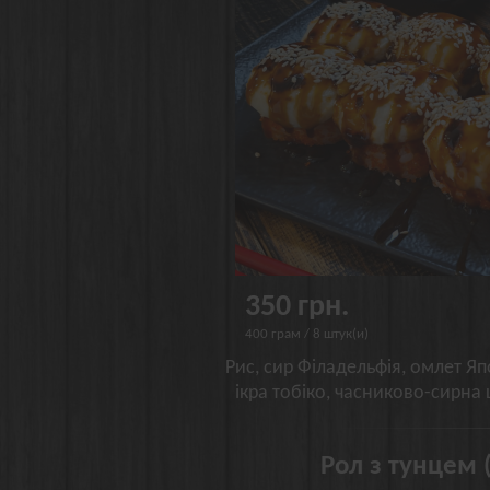
350 грн.
400 грам / 8 штук(и)
Рис, сир Філадельфія, омлет Яп
ікра тобіко, часниково-сирна 
Рол з тунцем 