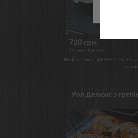
Че
720 грн.
370 грам / 8 штук(и)
Норі, лосось, креветка, тунець,
черв
Рол Делюкс з гребі