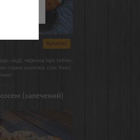
їв
Купити!
до, мідії, червона ікра тобіко,
ово-сирна шапочка, соус Унагі,
унжут
ососем (запечений)