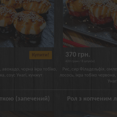
370 грн.
Купити!
420 грам / 8 штук(и)
, авокадо, чорна ікра тобіко,
Рис, сир Філадельфія, омле
, соус Унагі, кунжут
лосось, ікра тобіко червона
Унаг
ткою (запечений)
Рол з копченим 