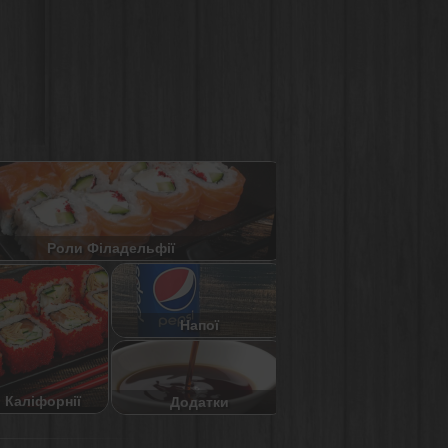
Роли Філадельфії
Напої
 Каліфорнії
Додатки