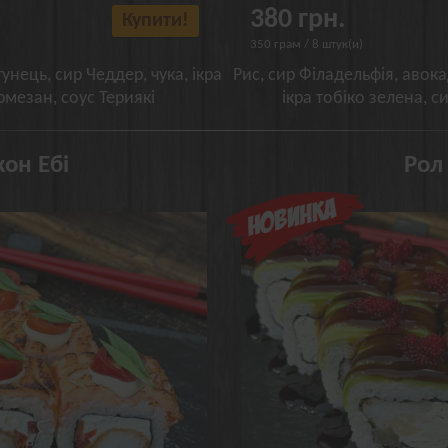
380 грн.
Купити!
350 грам / 8 штук(и)
унець, сир Чеддер, чука, ікра
Рис, сир Філадельфія, авока
рмезан, соус Териякі
ікра тобіко зелена, с
он Ебі
Рол