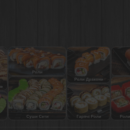
Роли
Роли Дракони
не
Суши Сети
Роли
Гарячі Роли