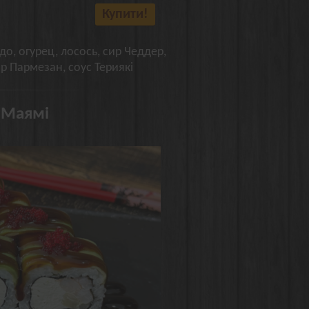
Купити!
до, огурец, лосось, сир Чеддер,
ир Пармезан, соус Териякі
 Маямі