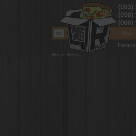
(093)
(098)
(066)
Піца
UA
Безко