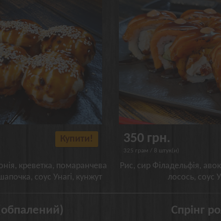
350 грн.
Купити!
325 грам / 8 штук(и)
онія, креветка, помаранчева
Рис, сир Філадельфія, аво
шапочка, соус Унагі, кунжут
лосось, соус У
(обпалений)
Спрінг р