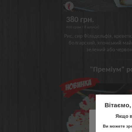
380 грн.
400 грам / 8 штук(и)
Рис, сир Філадельфія, креветк
болгарский, японський май
зелений або червон
"Преміум" ро
Вітаємо,
Якщо в
На жаль,
Ви можете зро