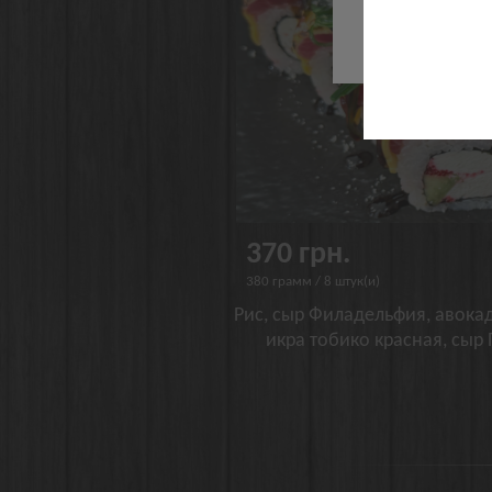
Че
370 грн.
380 грамм / 8 штук(и)
Рис, сыр Филадельфия, авокадо
икра тобико красная, сыр 