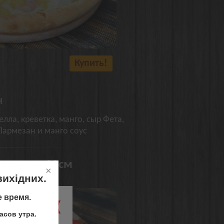
Купить!
н
лла, креветка, манго, сыр Фета,
Пармезан и манго соус
менная 30см
вихідних.
е время.
 Одеса :(
асов утра.