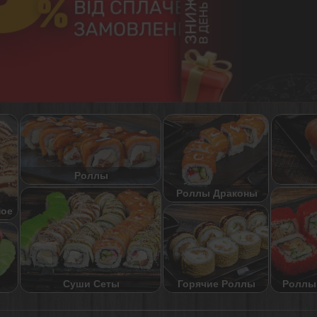
Роллы
Роллы Драконы
ное
Суши Сеты
Роллы
Горячие Роллы