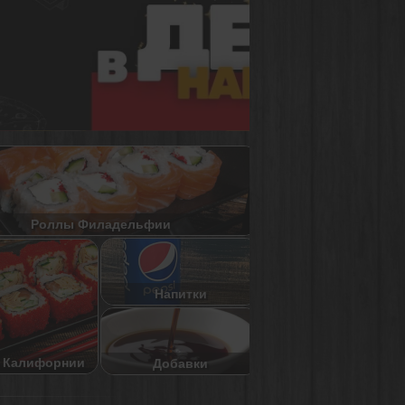
Роллы Филадельфии
Напитки
 Калифорнии
Добавки