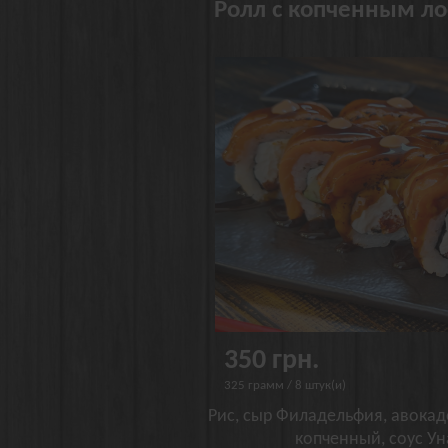
Ролл с копченным ло
350 грн.
325 грамм / 8 штук(и)
Рис, сыр Филадельфия, авокад
копченный, соус Ун