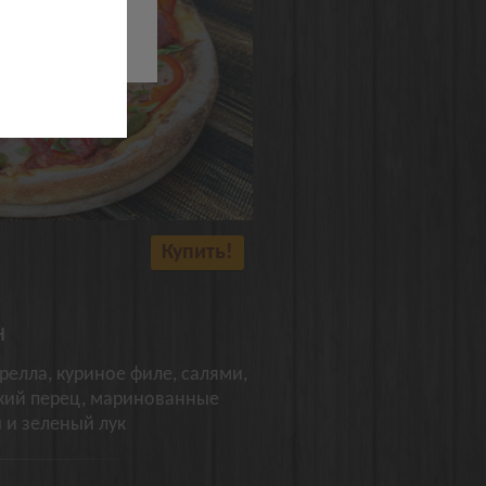
їв
Купить!
н
релла, куриное филе, салями,
ский перец, маринованные
и зеленый лук