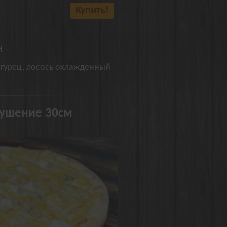
Купить!
н
огурец, лосось охлажденный
кушение 30см