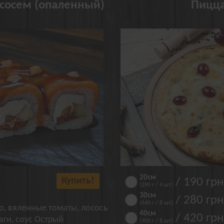
сосем (опаленный)
Пицца
20см
Купить!
/ 190 грн
(290 г / 4 шт)
30см
/ 280 грн
(640 г / 8 шт)
о, вяленные томаты, лосось
40см
/ 420 грн
аги, соус Острый
(900 г / 8 шт)