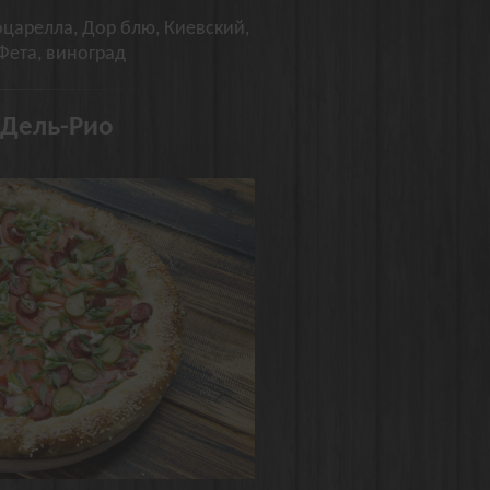
царелла, Дор блю, Киевский,
Фета, виноград
 Дель-Рио