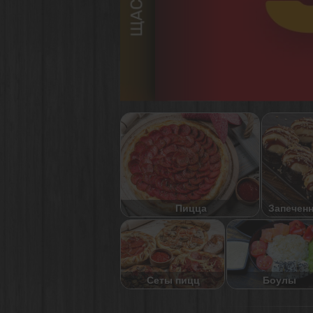
Пицца
Запечен
Сеты пицц
Боулы