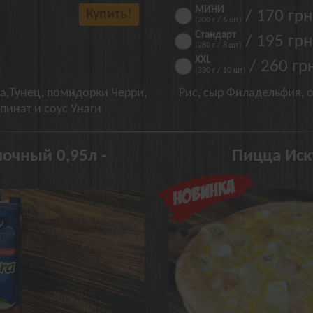
МИНИ
Купить!
/ 170 грн
(200 г / 6 шт)
Стандарт
/ 195 грн
(280 г / 8 шт)
XXL
/ 260 гр
(330 г / 10 шт)
а,Тунец, помидорки Черри,
Рис, сыр Филадельфия, 
пинат и соус Унаги
очный 0,95л -
Пицца Ис