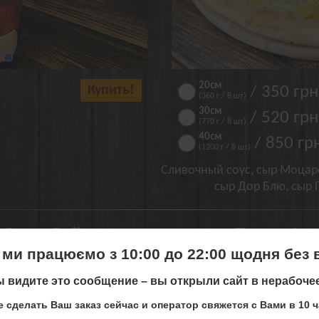
20см
Купить!
/ 350 грн
(360 г / 8 шт)
30см
/ 520 грн
(770 г / 8 шт)
40см
/ 850 гр
(1200 г / 8 шт)
Сливочный соус, сыр Моцаре
сыр Дор Блю, сыр 
reen Roll
Пицца Фир
 ми працюємо з 10:00 до 22:00 щодня без 
 видите это сообщение – вы открыли сайт в нерабоче
 ми більше не працюємо в місті
 сделать Ваш заказ сейчас и оператор свяжется с Вами в 10 ч