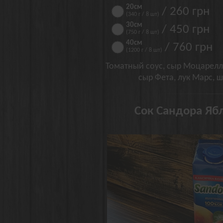
20см
/ 260 грн
(340 г / 8 шт)
30см
/ 450 грн
(750 г / 8 шт)
40см
/ 760 грн
(1200 г / 8 шт)
Томатный соус, сыр Моцарелл
сыр Фета, лук Марс, ш
Сок Сандора Ябл