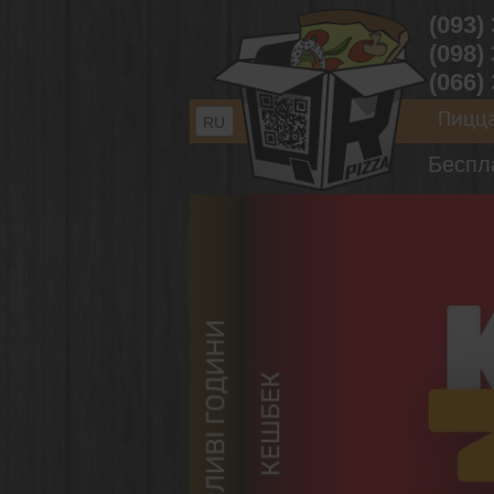
(093)
(098)
(066)
Пицц
RU
Беспл