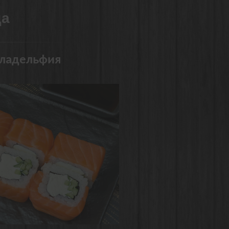
да
ладельфия