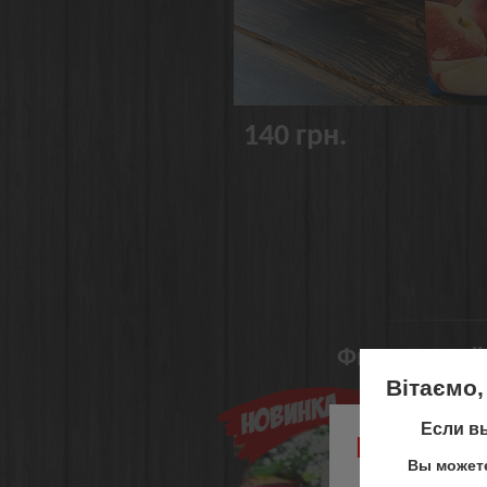
140 грн.
Фирменный G
Вітаємо,
Если вы
На жаль,
Вы можете