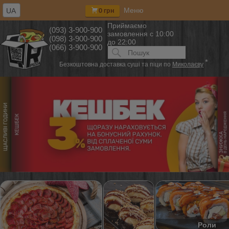
Меню
UA
0 грн
Приймаємо
(093) 3-900-900
замовлення
с 10:00
(098) 3-900-900
до 22:00
(066) 3-900-900
Искать:
ПОИСК
*
Безкоштовна доставка суші та піци по
Миколаєву
Роли