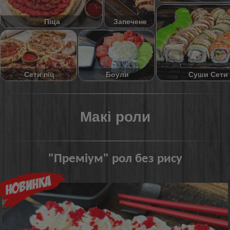
Піца
Запечене
Суши Сети
Сети піц
Боули
Макі роли
"Преміум" рол без рису