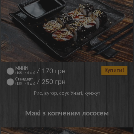
МИНИ
/ 170 грн
Купити!
(105 г / 6 шт)
Стандарт
/ 250 грн
(150 г / 8 шт)
Рис, вугор, соус Унагі, кунжут
Макі з копченим лососем