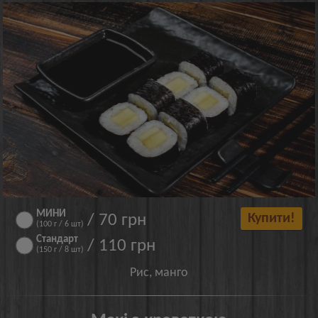
МИНИ
/ 70 грн
Купити!
(100 г / 6 шт)
Стандарт
/ 110 грн
(150 г / 8 шт)
Рис, манго