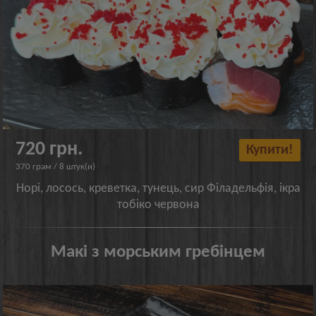
720 грн.
Купити!
370 грам / 8 штук(и)
Норі, лосось, креветка, тунець, сир Філадельфія, ікра
тобіко червона
Макі з морським гребінцем