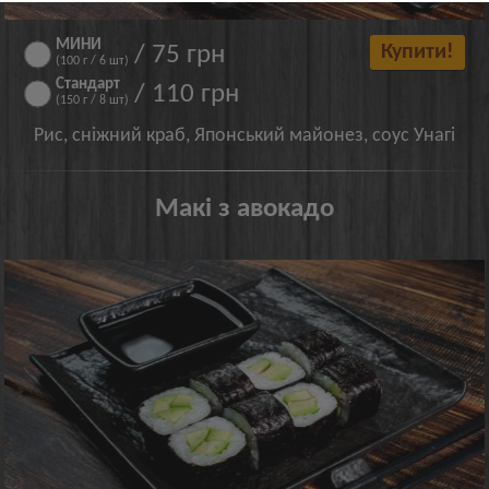
МИНИ
/ 75 грн
Купити!
(100 г / 6 шт)
Стандарт
/ 110 грн
(150 г / 8 шт)
Рис, сніжний краб, Японський майонез, соус Унагі
Макі з авокадо