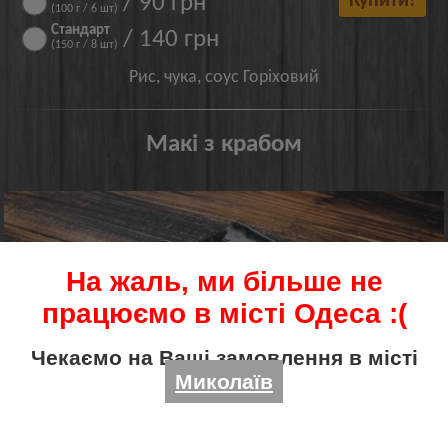
/ 90 грн
Купити!
(100 г / 6 шт)
Стандарт
/ 140 грн
(150 г / 8 шт)
Рис, чука, соус Горіховий
Макі з крабом
На жаль, ми більше не
працюємо в місті Одеса :(
Чекаємо на Ваші замовлення в місті
Миколаїв