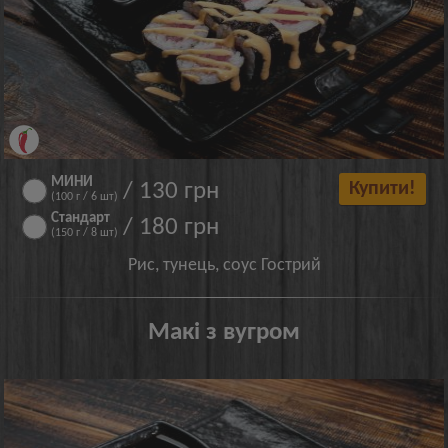
МИНИ
/ 130 грн
Купити!
(100 г / 6 шт)
Стандарт
/ 180 грн
(150 г / 8 шт)
Рис, тунець, соус Гострий
Макі з вугром