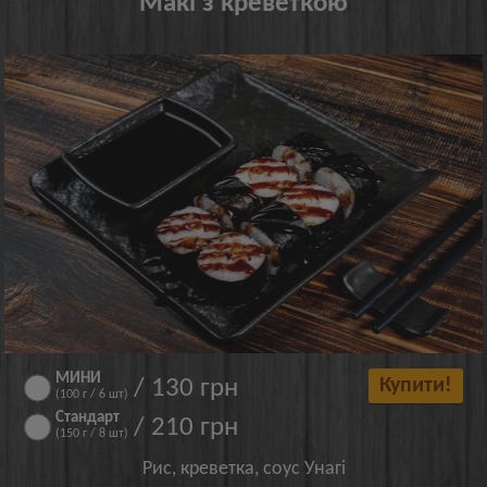
Макі з креветкою
МИНИ
/ 130 грн
Купити!
(100 г / 6 шт)
Стандарт
/ 210 грн
(150 г / 8 шт)
Рис, креветка, соус Унагі