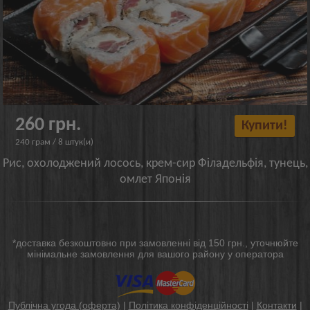
260 грн.
Купити!
240 грам / 8 штук(и)
Рис, охолоджений лосось, крем-сир Філадельфія, тунець,
омлет Японія
*доставка безкоштовно при замовленні від 150 грн., уточнюйте
мінімальне замовлення для вашого району у оператора
Публічна угода (оферта)
|
Політика конфіденційності
|
Контакти
|