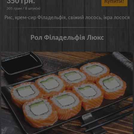
350 грн.
Купити!
305 грам / 8 штук(и)
Рис, крем-сир Філадельфія, свіжий лосось, ікра лосося
Рол Філадельфія Люкс