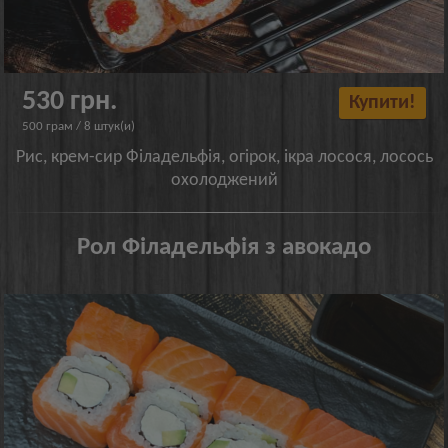
530 грн.
Купити!
500 грам / 8 штук(и)
Рис, крем-сир Філадельфія, огірок, ікра лосося, лосось
охолоджений
Рол Філадельфія з авокадо