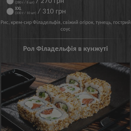
/ 270 грн
(280 г / 8 шт)
XXL
/ 310 грн
(330 г / 10 шт)
Рис, крем-сир Філадельфія, свіжий огірок, тунець, гострий
соус
Рол Філадельфія в кунжуті