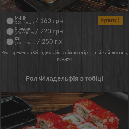
МИНИ
/ 160 грн
Купити!
(200 г / 6 шт)
Стандарт
/ 220 грн
(280 г / 8 шт)
XXL
/ 250 грн
(330 г / 10 шт)
Рис, крем-сир Філадельфія, свіжий огірок, свіжий лосось,
кунжут
Рол Філадельфія в тобіці