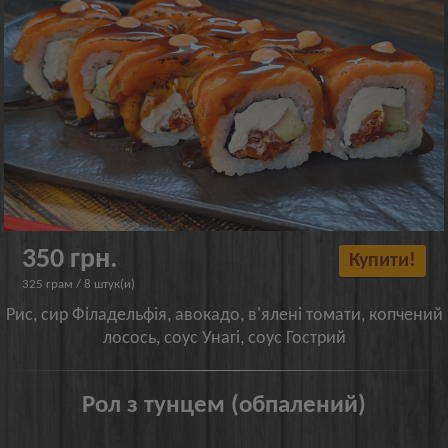
350 грн.
Купити!
325 грам / 8 штук(и)
Рис, сир Філадельфія, авокадо, в'ялені томати, копчений
лосось, соус Унагі, соус Гострий
Рол з тунцем (обпалений)