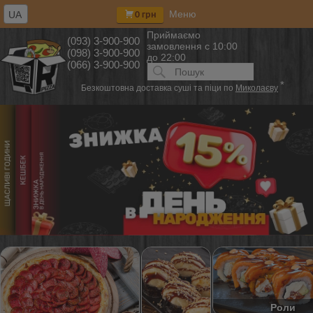
Меню
UA
0 грн
Приймаємо
(093) 3-900-900
замовлення
с 10:00
(098) 3-900-900
до 22:00
(066) 3-900-900
Искать:
ПОИСК
*
Безкоштовна доставка суші та піци по
Миколаєву
Роли