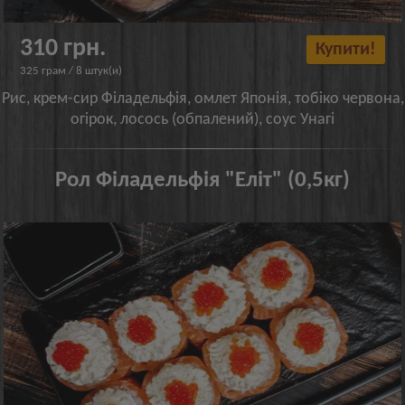
310 грн.
Купити!
325 грам / 8 штук(и)
Рис, крем-сир Філадельфія, омлет Японія, тобіко червона,
огірок, лосось (обпалений), соус Унагі
Рол Філадельфія "Еліт" (0,5кг)