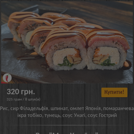
320 грн.
Купити!
325 грам / 8 штук(и)
Рис, сир Філадельфія, шпинат, омлет Японія, помаранчева
ікра тобіко, тунець, соус Унагі, соус Гострий