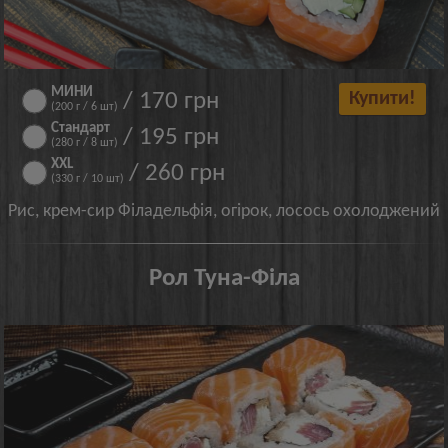
МИНИ
/ 170 грн
Купити!
(200 г / 6 шт)
Стандарт
/ 195 грн
(280 г / 8 шт)
XXL
/ 260 грн
(330 г / 10 шт)
Рис, крем-сир Філадельфія, огірок, лосось охолоджений
Рол Туна-Філа