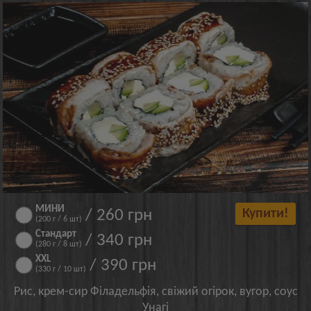
МИНИ
/ 260 грн
Купити!
(200 г / 6 шт)
Стандарт
/ 340 грн
(280 г / 8 шт)
XXL
/ 390 грн
(330 г / 10 шт)
Рис, крем-сир Філадельфія, свіжий огірок, вугор, соус
Унагі