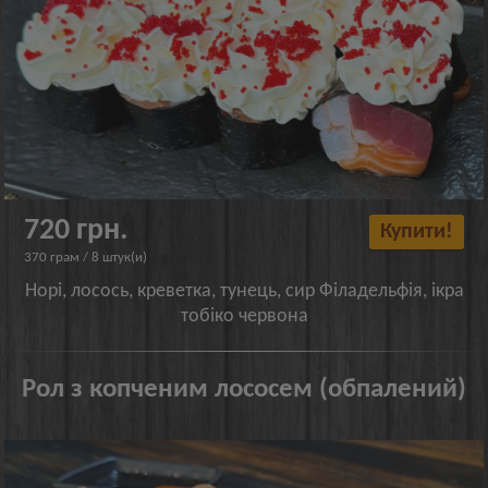
720 грн.
Купити!
370 грам / 8 штук(и)
Норі, лосось, креветка, тунець, сир Філадельфія, ікра
тобіко червона
Рол з копченим лососем (обпалений)