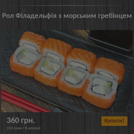
Рол Філадельфія з морським гребінцем
360 грн.
Купити!
310 грам / 8 штук(и)