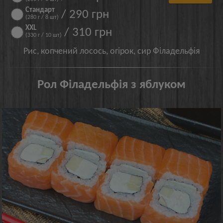
Стандарт
/ 290 грн
(280 г / 8 шт)
XXL
/ 310 грн
(330 г / 10 шт)
Рис, копчений лосось, огірок, сир Філадельфія
Рол Філадельфія з яблуком