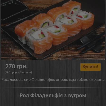
270 грн.
Купити!
290 грам / 8 штук(и)
Рис, лосось, сир Філадельфія, огірок, ікра тобіко червона
Рол Філадельфія з вугром