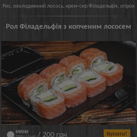
Рис, охолоджений лосось, крем-сир Філадельфія, огірок
Рол Філадельфія з копченим лососем
МИНИ
/ 200 грн
Купити!
(200 г / 6 шт)