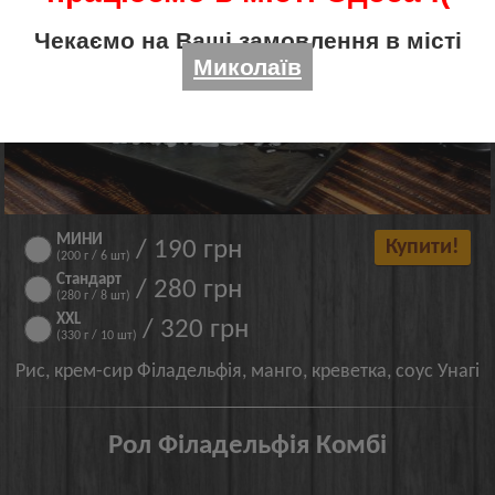
Чекаємо на Ваші замовлення в місті
Миколаїв
МИНИ
/ 190 грн
Купити!
(200 г / 6 шт)
Стандарт
/ 280 грн
(280 г / 8 шт)
XXL
/ 320 грн
(330 г / 10 шт)
Рис, крем-сир Філадельфія, манго, креветка, соус Унагі
Рол Філадельфія Комбі