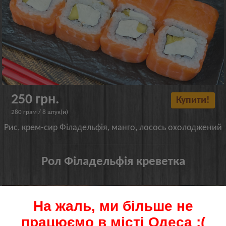
250 грн.
Купити!
280 грам / 8 штук(и)
Рис, крем-сир Філадельфія, манго, лосось охолоджений
Рол Філадельфія креветка
На жаль, ми більше не
працюємо в місті Одеса :(