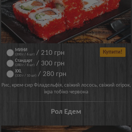
МИНИ
/ 210 грн
Купити!
(200 г / 6 шт)
Стандарт
/ 300 грн
(280 г / 8 шт)
XXL
/ 280 грн
(330 г / 10 шт)
Рис, крем-сир Філадельфія, свіжий лосось, свіжий огірок,
ікра тобіко червона
Рол Едем