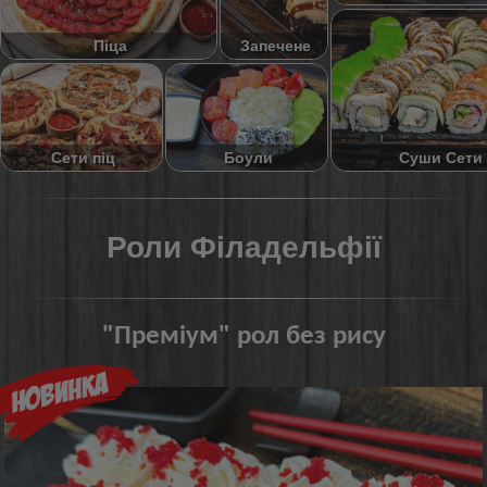
Піца
Запечене
Суши Сети
Сети піц
Боули
Роли Філадельфії
"Преміум" рол без рису