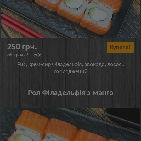
250 грн.
Купити!
280 грам / 8 штук(и)
Рис, крем-сир Філадельфія, авокадо, лосось
охолоджений
Рол Філадельфія з манго