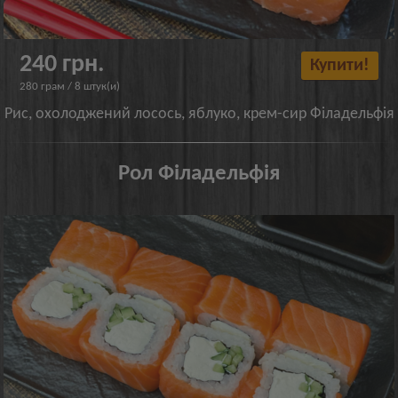
240 грн.
Купити!
280 грам / 8 штук(и)
Рис, охолоджений лосось, яблуко, крем-сир Філадельфія
Рол Філадельфія