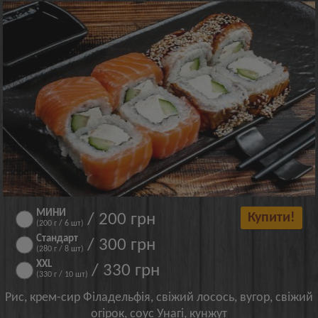
МИНИ
/ 200 грн
Купити!
(200 г / 6 шт)
Стандарт
/ 300 грн
(280 г / 8 шт)
XXL
/ 330 грн
(330 г / 10 шт)
Рис, крем-сир Філадельфія, свіжий лосось, вугор, свіжий
огірок, соус Унагі, кунжут