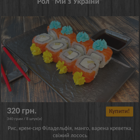
Рол "Ми з України"
320 грн.
Купити!
340 грам / 8 штук(и)
Рис, крем-сир Філадельфія, манго, варена креветка,
свіжий лосось