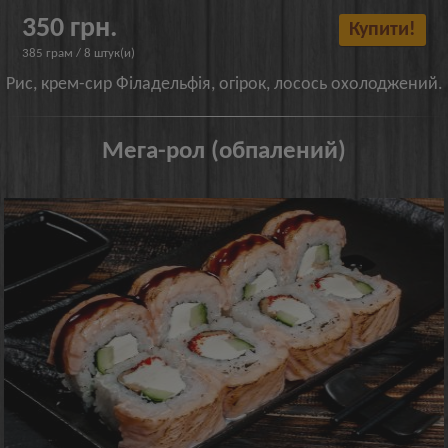
350 грн.
Купити!
385 грам / 8 штук(и)
Рис, крем-сир Філадельфія, огірок, лосось охолоджений.
Мега-рол (обпалений)