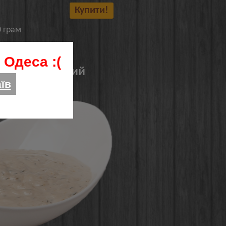
Купити!
0 грам
 Одеса :(
ово-майонезний
їв