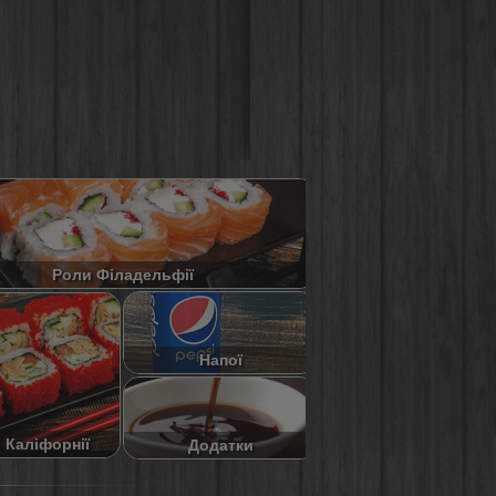
Роли Філадельфії
Напої
 Каліфорнії
Додатки