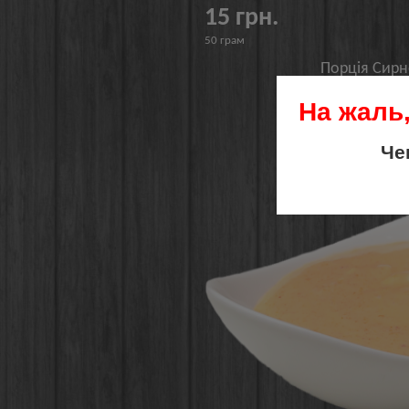
15 грн.
50 грам
Порція Сирн
На жаль,
Порція гост
Че