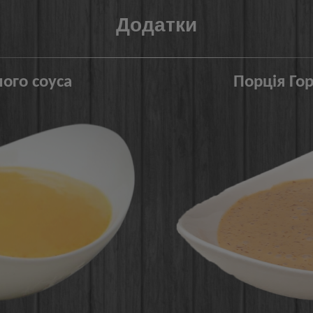
Додатки
ого соуса
Порція Гор