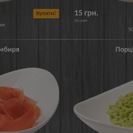
15 грн.
Купити!
50 грам
ам
5
імбиря
Порці