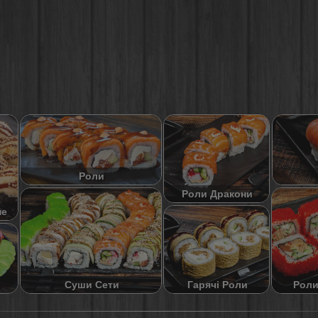
Роли
Роли Дракони
не
Суши Сети
Роли
Гарячі Роли