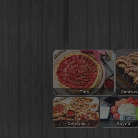
Піца
Запече
Сети піц
Боули