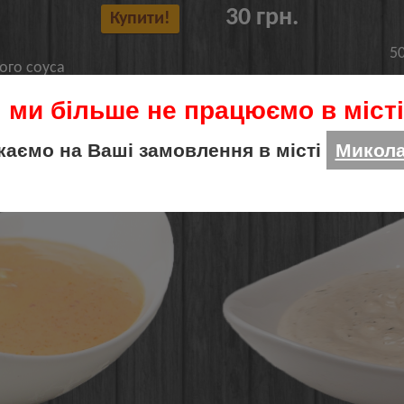
30 грн.
Купити!
5
ого соуса
 ми більше не працюємо в місті
рого соусу
Соус часник
каємо на Ваші замовлення в місті
Микола