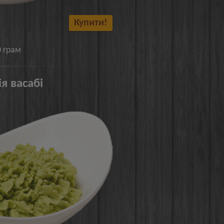
Купити!
0 грам
я васабі