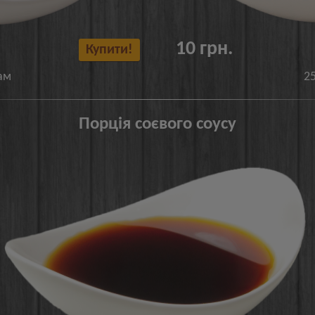
10 грн.
Купити!
ам
2
Порція соєвого соусу