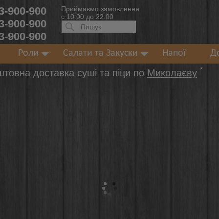
 3-900-900
Приймаємо замовлення
с 10:00 до 22:00
 3-900-900
Искать:
ПОИСК
 3-900-900
Роли
Салати та Закуски
Напої
Д
*
штовна доставка суші та піци по
Миколаєву