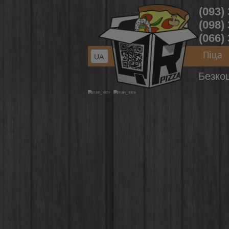
(093)
(098)
(066)
Піца
UA
Безко