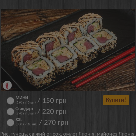
МИНИ
/ 150 грн
Купити!
(190 г / 6 шт)
Стандарт
/ 220 грн
(270 г / 8 шт)
XXL
/ 270 грн
(330 г / 10 шт)
Рис, тунець, свіжий огірок, омлет Японія, майонез Японія,