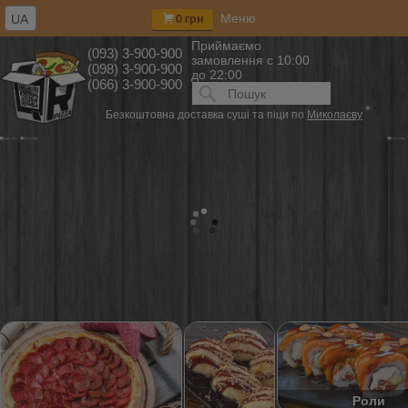
Меню
UA
0 грн
Приймаємо
(093) 3-900-900
замовлення
с 10:00
(098) 3-900-900
до 22:00
(066) 3-900-900
Искать:
ПОИСК
*
Безкоштовна доставка суші та піци по
Миколаєву
Роли