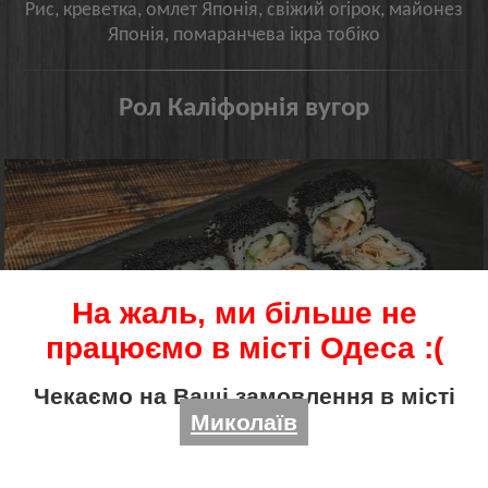
Рис, креветка, омлет Японія, свіжий огірок, майонез
Японія, помаранчева ікра тобіко
Рол Каліфорнія вугор
На жаль, ми більше не
працюємо в місті Одеса :(
Чекаємо на Ваші замовлення в місті
Миколаїв
МИНИ