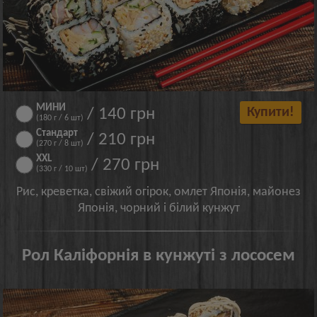
МИНИ
/ 140 грн
Купити!
(180 г / 6 шт)
Стандарт
/ 210 грн
(270 г / 8 шт)
XXL
/ 270 грн
(330 г / 10 шт)
Рис, креветка, свіжий огірок, омлет Японія, майонез
Японія, чорний і білий кунжут
Рол Каліфорнія в кунжуті з лососем