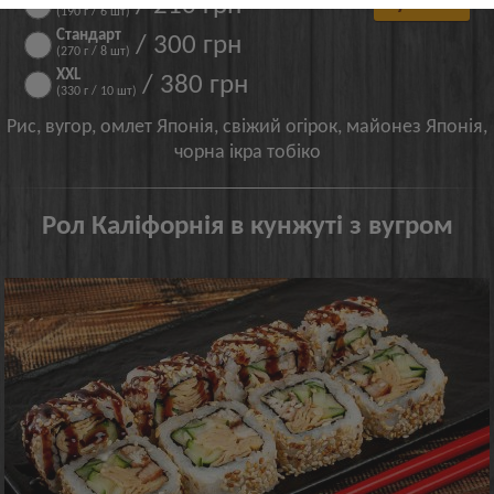
/ 210 грн
Купити!
(190 г / 6 шт)
Стандарт
/ 300 грн
(270 г / 8 шт)
XXL
/ 380 грн
(330 г / 10 шт)
Рис, вугор, омлет Японія, свіжий огірок, майонез Японія,
чорна ікра тобіко
Рол Каліфорнія в кунжуті з вугром