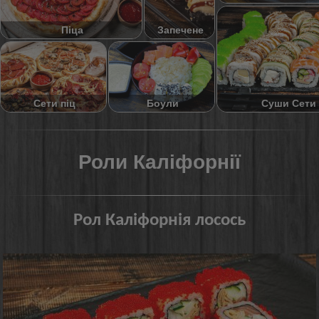
Піца
Запечене
Суши Сети
Сети піц
Боули
Роли Каліфорнії
Рол Каліфорнія лосось