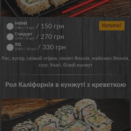
МИНИ
/ 150 грн
Купити!
(180 г / 6 шт)
Стандарт
/ 270 грн
(270 г / 8 шт)
XXL
/ 330 грн
(330 г / 10 шт)
Рис, вугор, свіжий огірок, омлет Японія, майонез Японія,
соус Унагі, білий кунжут
Рол Каліфорнія в кунжуті з креветкою