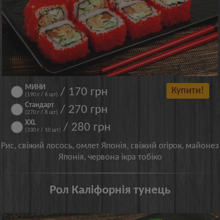
МИНИ
/ 170 грн
Купити!
(190 г / 6 шт)
Стандарт
/ 270 грн
(270 г / 8 шт)
XXL
/ 280 грн
(330 г / 10 шт)
Рис, свіжий лосось, омлет Японія, свіжий огірок, майонез
Японія, червона ікра тобіко
Рол Каліфорнія тунець