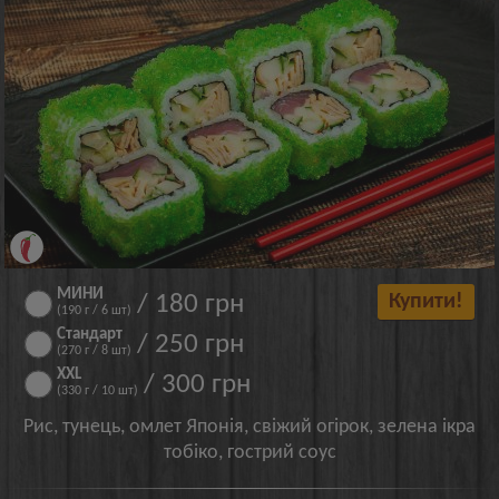
МИНИ
/ 180 грн
Купити!
(190 г / 6 шт)
Стандарт
/ 250 грн
(270 г / 8 шт)
XXL
/ 300 грн
(330 г / 10 шт)
Рис, тунець, омлет Японія, свіжий огірок, зелена ікра
тобіко, гострий соус