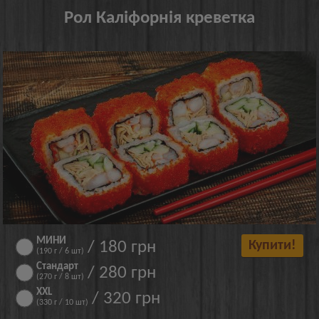
Рол Каліфорнія креветка
МИНИ
/ 180 грн
Купити!
(190 г / 6 шт)
Стандарт
/ 280 грн
(270 г / 8 шт)
XXL
/ 320 грн
(330 г / 10 шт)