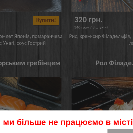
320 грн.
Купити!
340 грам / 8 штук(и)
 омлет Японія, помаранчева
Рис, крем-сир Філадельфія,
с Унагі, соус Гострий
л
орським гребінцем
Рол Філаде
 ми більше не працюємо в місті