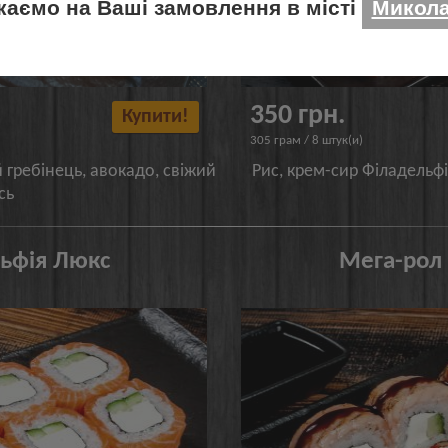
каємо на Ваші замовлення в місті
Микола
350 грн.
Купити!
305 грам / 8 штук(и)
 гребінець, авокадо, свіжий
Рис, крем-сир Філадельфі
сь
ьфія Люкс
Мега-рол