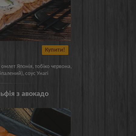
Купити!
 омлет Японія, тобіко червона,
бпалений), соус Унагі
ьфія з авокадо