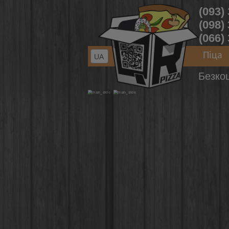
(093)
(098)
(066)
Піца
UA
Безко