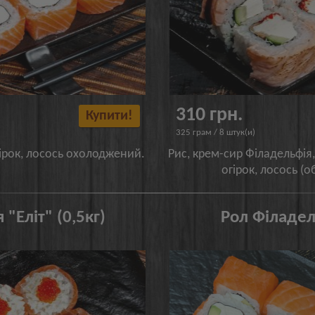
310 грн.
Купити!
325 грам / 8 штук(и)
гірок, лосось охолоджений.
Рис, крем-сир Філадельфія,
огірок, лосось (о
"Еліт" (0,5кг)
Рол Філадел