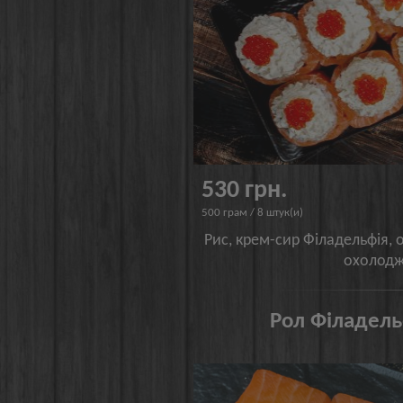
530 грн.
500 грам / 8 штук(и)
Рис, крем-сир Філадельфія, о
охолод
Рол Філадель