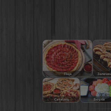
Піца
Запече
Сети піц
Боули