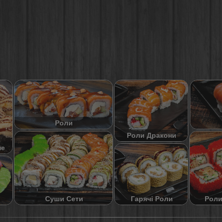
Роли
Роли Дракони
не
Суши Сети
Роли
Гарячі Роли