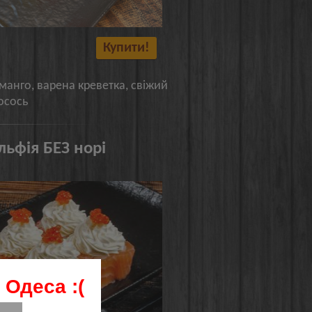
Купити!
 манго, варена креветка, свіжий
осось
льфія БЕЗ норі
 Одеса :(