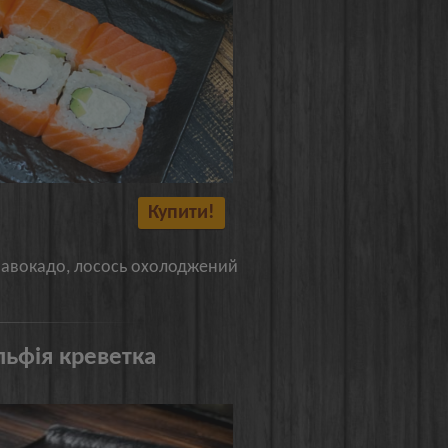
Купити!
, авокадо, лосось охолоджений
льфія креветка