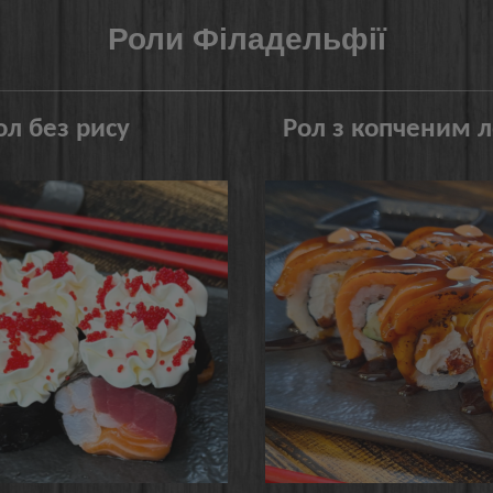
Роли Філадельфії
л без рису
Рол з копченим 