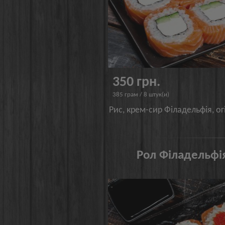
350 грн.
385 грам / 8 штук(и)
Рис, крем-сир Філадельфія, о
Рол Філадельфія 