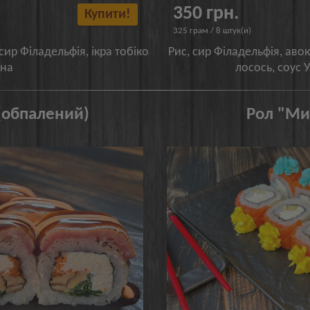
350 грн.
Купити!
325 грам / 8 штук(и)
 сир Філадельфія, ікра тобіко
Рис, сир Філадельфія, аво
она
лосось, соус У
(обпалений)
Рол "Ми