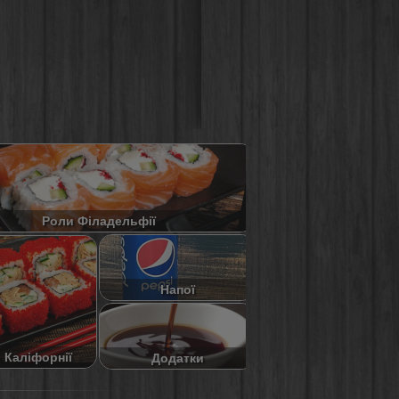
Роли Філадельфії
Напої
 Каліфорнії
Додатки