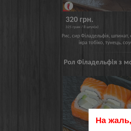
320 грн.
325 грам / 8 штук(и)
Рис, сир Філадельфія, шпинат,
ікра тобіко, тунець, соу
Рол Філадельфія з м
На жаль,