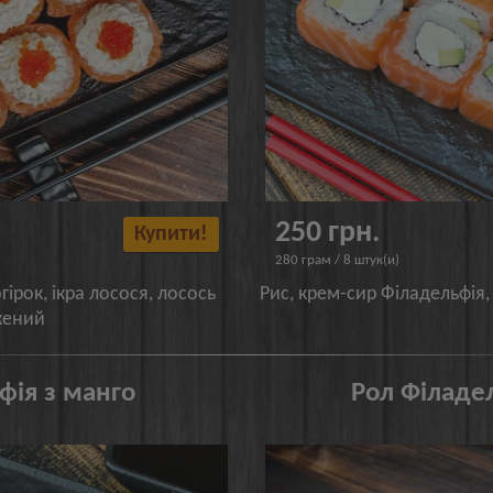
250 грн.
Купити!
280 грам / 8 штук(и)
гірок, ікра лосося, лосось
Рис, крем-сир Філадельфія
жений
фія з манго
Рол Філаде