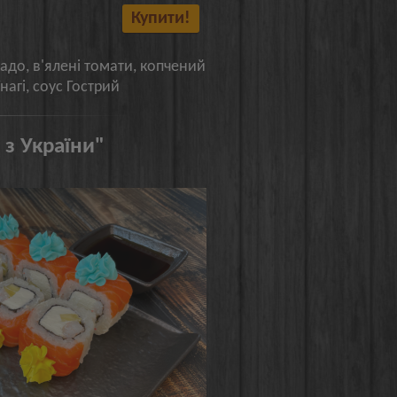
Купити!
кадо, в'ялені томати, копчений
нагі, соус Гострий
 з України"