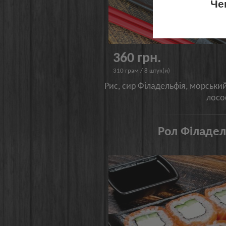
Че
360 грн.
310 грам / 8 штук(и)
Рис, сир Філадельфія, морський
лосо
Рол Філадел