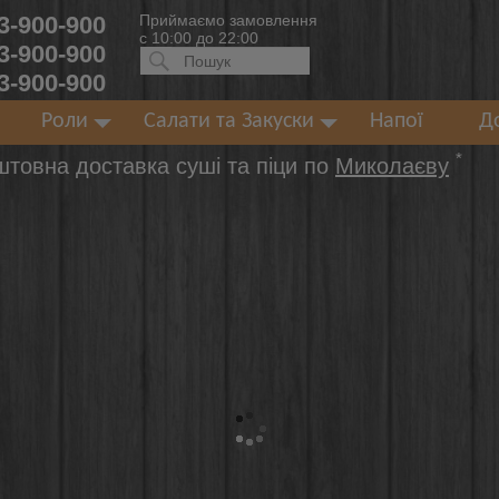
 3-900-900
Приймаємо замовлення
с 10:00 до 22:00
 3-900-900
Искать:
ПОИСК
 3-900-900
Роли
Салати та Закуски
Напої
Д
*
штовна доставка суші та піци по
Миколаєву