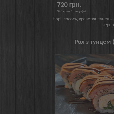
720 грн.
370 грам / 8 штук(и)
Норі, лосось, креветка, тунець,
черв
Рол з тунцем 