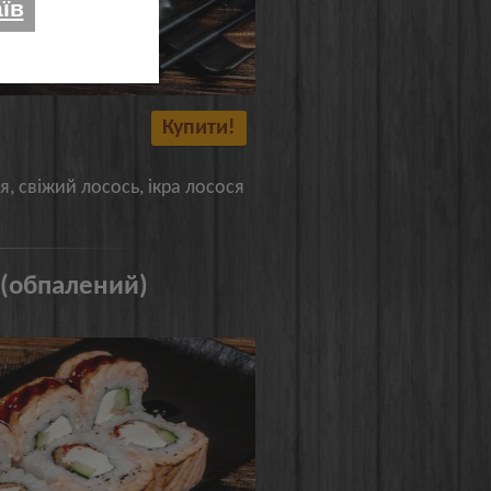
їв
Купити!
я, свіжий лосось, ікра лосося
 (обпалений)